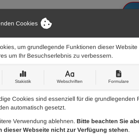
UNTERNEHMEN
LEISTUNGEN
enden Cookies
Schreiben Sie uns:
Kontaktinforma
info@pappenheim-schulz.de
okies, um grundlegende Funktionen dieser Website
res um Ihr Besuchserlebnis zu verbessern.
Stakistik
Webschriften
Formulare
ige Cookies sind essenziell für die grundlegenden 
en automatisch gesetzt.
eitere Verwendung ablehnen.
Bitte beachten Sie ab
n dieser Webseite nicht zur Verfügung stehen
.