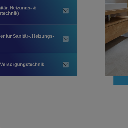
itär, Heizungs- &
rtechnik)
r für Sanitär-, Heizungs-
/ Versorgungstechnik