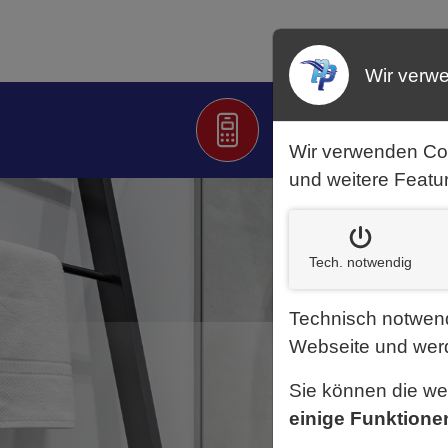
Wir verw
Rufen Sie uns an:
(02 02) 2 55 99 0
Wir verwenden Co
und weitere Featu
Tech. notw
endig
Technisch notwend
Webseite und werd
Sie können die w
einige Funktione