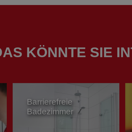
DAS KÖNNTE SIE I
Altbausanierung
s
d
Auch kleinere Reparaturen
werden hier ernst genommen