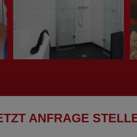
und schnell erledigt. Wir fühlen
uns gut betreut und schätzen
die langfristige Zuverlässigkeit
des Services.
ETZT ANFRAGE STELL