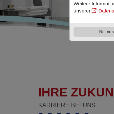
Weitere Informati
unserer
Datens
Nur not
IHRE ZUKUN
KARRIERE BEI UNS